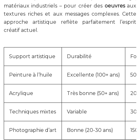
matériaux industriels – pour créer des
oeuvres
aux
textures riches et aux messages complexes. Cette
approche artistique reflète parfaitement l’esprit
créatif actuel.
Support artistique
Durabilité
Fou
Peinture à l’huile
Excellente (100+ ans)
500
Acrylique
Très bonne (50+ ans)
200
Techniques mixtes
Variable
300
Photographie d’art
Bonne (20-30 ans)
150