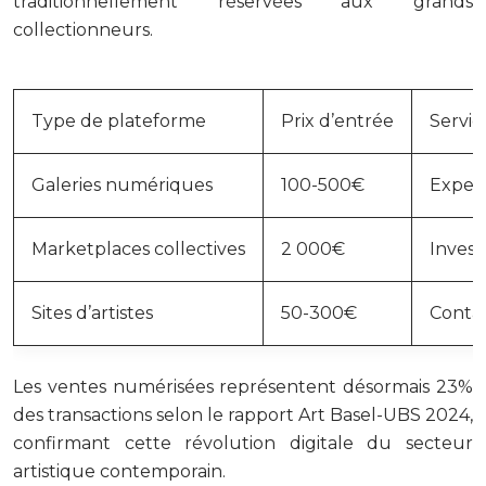
traditionnellement réservées aux grands
collectionneurs.
Type de plateforme
Prix d’entrée
Servic
Galeries numériques
100-500€
Expert
Marketplaces collectives
2 000€
Invest
Sites d’artistes
50-300€
Contac
Les ventes numérisées représentent désormais 23%
des transactions selon le rapport Art Basel-UBS 2024,
confirmant cette révolution digitale du secteur
artistique contemporain.