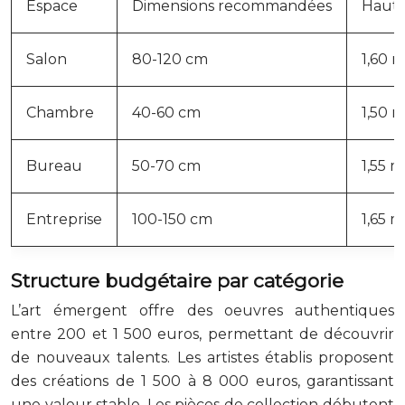
Espace
Dimensions recommandées
Haute
Salon
80-120 cm
1,60 
Chambre
40-60 cm
1,50 
Bureau
50-70 cm
1,55 m
Entreprise
100-150 cm
1,65 m
Structure budgétaire par catégorie
L’art émergent offre des oeuvres authentiques
entre 200 et 1 500 euros, permettant de découvrir
de nouveaux talents. Les artistes établis proposent
des créations de 1 500 à 8 000 euros, garantissant
une valeur stable. Les pièces de collection débutent