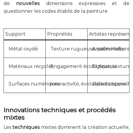
de
nouvelles
dimensions expressives et de
questionner les codes établis de la peinture.
Support
Propriétés
Artistes représenta
Métal oxydé
Texture rugueuse, patine naturel
Anselm Kiefer
Matériaux recyclés
Engagement écologique, texture 
El Anatsui
Surfaces numériques
Interactivité, évolution temporelle
Rafael Lozano-
Innovations techniques et procédés
mixtes
Les
techniques
mixtes dominent la création actuelle,