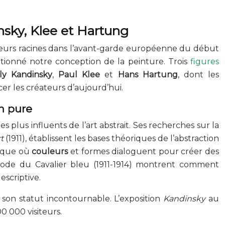
sky, Klee et Hartung
leurs racines dans l’avant-garde européenne du début
utionné notre conception de la peinture. Trois
figures
ily Kandinsky
,
Paul Klee
et
Hans Hartung
, dont les
er les créateurs d’aujourd’hui.
on pure
 plus influents de l’art abstrait. Ses recherches sur la
t
(1911), établissent les bases théoriques de l’abstraction
ique où
couleurs
et formes dialoguent pour créer des
riode du Cavalier bleu (1911-1914) montrent comment
escriptive.
 son statut incontournable. L’exposition
Kandinsky
au
0 000 visiteurs.