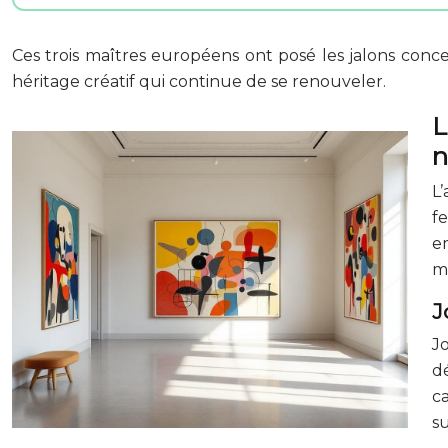
Ces trois maîtres européens ont posé les jalons conce
héritage créatif qui continue de se renouveler.
L
n
L
f
e
m
J
J
d
c
s