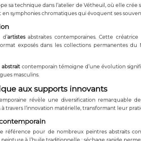
ppe sa technique dans l’atelier de Vétheuil, où elle crée 
ent en symphonies chromatiques qui évoquent ses souvenir
ion
 d’
artistes
abstraites contemporaines. Cette créatrice 
ormat exposés dans les collections permanentes du 
 abstrait
contemporain témoigne d’une évolution signifi
ogues masculins.
lique aux supports innovants
emporaine révèle une diversification remarquable des
à travers l’innovation matérielle, transformant leur prat
t contemporain
référence pour de nombreux peintres abstraits cont
peinture à l’huile traditionnelle : séchage rapide perm