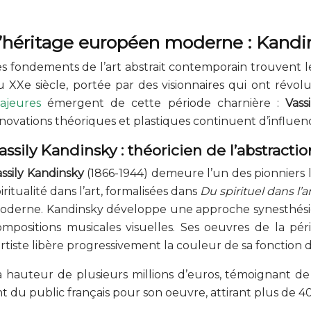
’héritage européen moderne : Kandin
es fondements de l’art abstrait contemporain trouvent 
u XXe siècle, portée par des visionnaires qui ont révol
ajeures
émergent de cette période charnière :
Vass
novations théoriques et plastiques continuent d’influenc
assily Kandinsky : théoricien de l’abstracti
assily Kandinsky
(1866-1944) demeure l’un des pionniers les
iritualité dans l’art, formalisées dans
Du spirituel dans l’ar
oderne. Kandinsky développe une approche synesthés
ompositions musicales visuelles. Ses oeuvres de la pé
artiste libère progressivement la couleur de sa fonction d
 à hauteur de plusieurs millions d’euros, témoignant de
du public français pour son oeuvre, attirant plus de 40