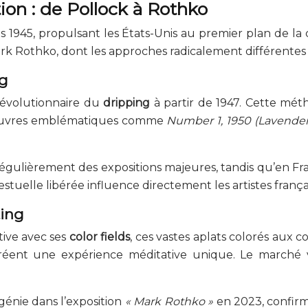
ion : de Pollock à Rothko
ès 1945, propulsant les États-Unis au premier plan de 
rk Rothko, dont les approches radicalement différentes on
ng
révolutionnaire du
dripping
à partir de 1947. Cette méth
s oeuvres emblématiques comme
Number 1, 1950 (Lavender
gulièrement des expositions majeures, tandis qu’en Fr
estuelle libérée influence directement les artistes fra
ting
ive avec ses
color fields
, ces vastes aplats colorés aux 
éent une expérience méditative unique. Le marché val
énie dans l’exposition
« Mark Rothko »
en 2023, confirm