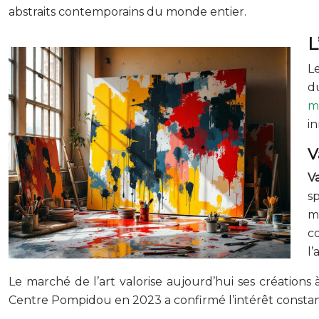
abstraits contemporains du monde entier.
L
L
d
m
in
V
V
sp
m
c
l’
Le marché de l’art valorise aujourd’hui ses créations
Centre Pompidou en 2023 a confirmé l’intérêt constant 